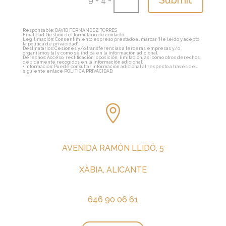
9 + 4
Responsable: DAVID FERNANDEZ TORRES
Finalidad: Gestión del formulario de contacto.
Legitimación: Consentimiento expreso prestado al marcar “He leído y acepto
la política de privacidad”.
Destinatarios: Cesiones y/o transferencias a terceras empresas y/o
organismos tal y como se indica en la información adicional.
Derechos: Acceso, rectificación, oposición, limitación, así como otros derechos
debidamente recogidos en la información adicional.
+ Información: Puede consultar información adicional al respecto a través del
siguiente enlace POLITICA PRIVACIDAD.

AVENIDA RAMÓN LLIDÓ, 5
XÀBIA, ALICANTE
646 90 06 61